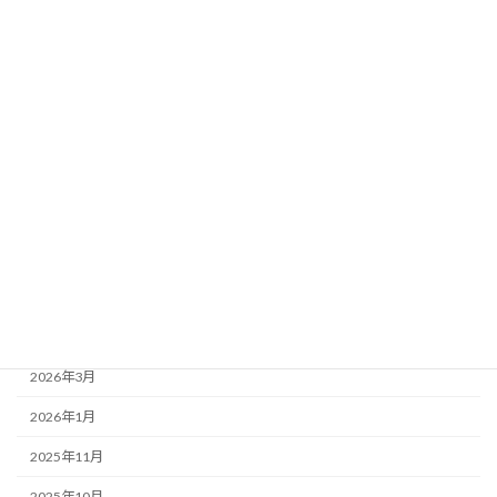
新宮SSをご利用のお客様へ【重要なお知
お知らせ
らせ】
2024年9月18日
カテゴリー
お知らせ
アーカイブ
2026年4月
2026年3月
2026年1月
2025年11月
2025年10月